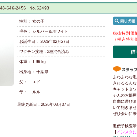
8-646-2456 No.62493
性別： 女の子
毛色： シルバー＆ホワイト
税抜特別
（税込特別価格
お誕生日： 2026年02月27日
ワクチン接種：3種混合済み
体重： 1.96 kg
出身地： 千葉県
ふわふわな毛
父： エド
きゅるるんな
キャットタワ
母： ルル
ゃんのお部屋
自由に遊びま
最終更新日：2026年08月07日
いて飽きませ
ぜひ会いに来
遺伝子検査済
【
インスタに