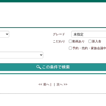
グレード
こだわり
動画あり
新入舎
予約・売約・家族会議
Page 1 of 1, showing 1 records out of 1 total, starting on record 1, ending on 
<< 前へ
| |
次へ >>