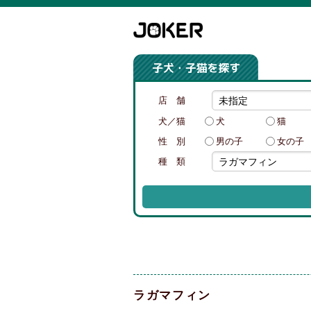
店 舗
犬／猫
犬
猫
性 別
男の子
女の子
種 類
ラガマフィン