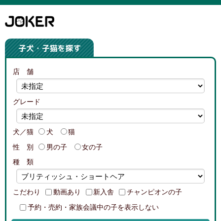
店 舗
グレード
犬／猫
犬
猫
性 別
男の子
女の子
種 類
こだわり
動画あり
新入舎
チャンピオンの子
予約・売約・家族会議中の子を表示しない