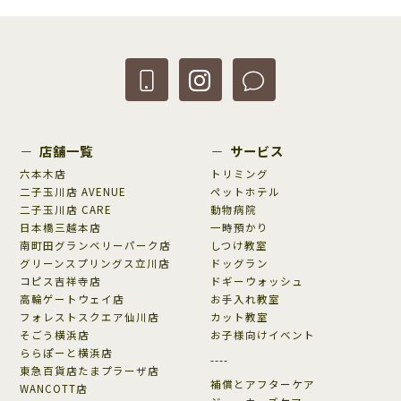
店舗一覧
サービス
六本木店
トリミング
二子玉川店 AVENUE
ペットホテル
二子玉川店 CARE
動物病院
日本橋三越本店
一時預かり
南町田グランベリーパーク店
しつけ教室
グリーンスプリングス立川店
ドッグラン
コピス吉祥寺店
ドギーウォッシュ
高輪ゲートウェイ店
お手入れ教室
フォレストスクエア仙川店
カット教室
そごう横浜店
お子様向けイベント
ららぽーと横浜店
----
東急百貨店たまプラーザ店
補償とアフターケア
WANCOTT店