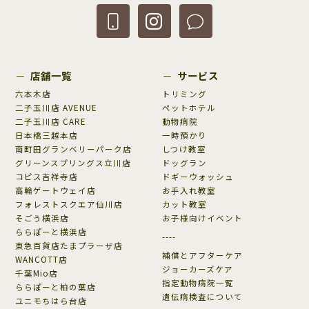
店舗一覧
サービス
六本木店
トリミング
二子玉川店 AVENUE
ペットホテル
二子玉川店 CARE
動物病院
日本橋三越本店
一時預かり
南町田グランベリーパーク店
しつけ教室
グリーンスプリングス立川店
ドッグラン
コピス吉祥寺店
ドギーウォッシュ
高輪ゲートウェイ店
お手入れ教室
フォレストスクエア仙川店
カット教室
そごう横浜店
お子様向けイベント
ららぽーと横浜店
----
東急百貨店たまプラーザ店
補償とアフターケア
WANCOTT店
ジョーカーズケア
千葉Mio店
指定動物病院一覧
ららぽーと柏の葉店
遺伝病検査について
ユニモちはら台店