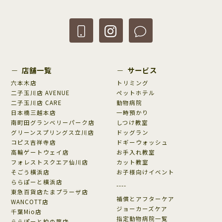
店舗一覧
サービス
六本木店
トリミング
二子玉川店 AVENUE
ペットホテル
二子玉川店 CARE
動物病院
日本橋三越本店
一時預かり
南町田グランベリーパーク店
しつけ教室
グリーンスプリングス立川店
ドッグラン
コピス吉祥寺店
ドギーウォッシュ
高輪ゲートウェイ店
お手入れ教室
フォレストスクエア仙川店
カット教室
そごう横浜店
お子様向けイベント
ららぽーと横浜店
----
東急百貨店たまプラーザ店
補償とアフターケア
WANCOTT店
ジョーカーズケア
千葉Mio店
指定動物病院一覧
ららぽーと柏の葉店