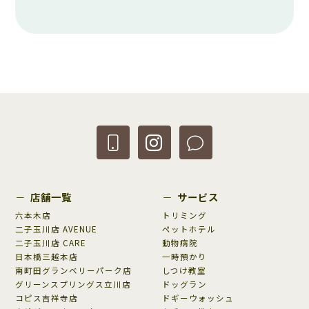
店舗一覧
サービス
六本木店
トリミング
二子玉川店 AVENUE
ペットホテル
二子玉川店 CARE
動物病院
日本橋三越本店
一時預かり
南町田グランベリーパーク店
しつけ教室
グリーンスプリングス立川店
ドッグラン
コピス吉祥寺店
ドギーウォッシュ