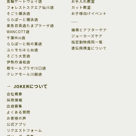
高輪ゲートウェイ店
お手入れ教室
フォレストスクエア仙川店
カット教室
そごう横浜店
お子様向けイベント
ららぽーと横浜店
----
東急百貨店たまプラーザ店
補償とアフターケア
WANCOTT店
ジョーカーズケア
千葉Mio店
指定動物病院一覧
ららぽーと柏の葉店
遺伝病検査について
ユニモちはら台店
そごう大宮店
伊勢丹浦和店
樹モールプラザ川口店
クレアモール川越店
JOKERについて
会社概要
採用情報
出店募集
よくある質問
お客様の声
公式アプリ
リクエストフォーム