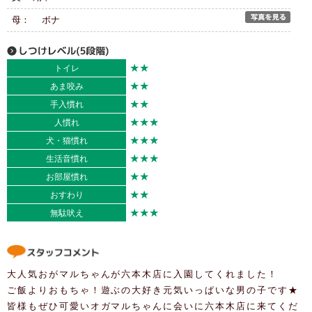
母： ボナ
★★
トイレ
★★
あま咬み
★★
手入慣れ
★★★
人慣れ
★★★
犬・猫慣れ
★★★
生活音慣れ
★★
お部屋慣れ
★★
おすわり
★★★
無駄吠え
大人気おがマルちゃんが六本木店に入園してくれました！
ご飯よりおもちゃ！遊ぶの大好き元気いっぱいな男の子です★
皆様もぜひ可愛いオガマルちゃんに会いに六本木店に来てくだ