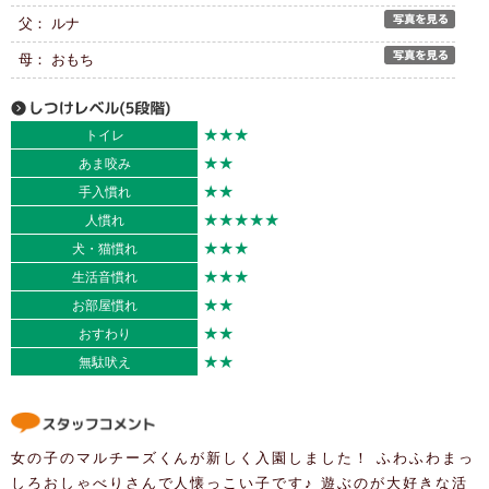
父： ルナ
母： おもち
★★★
トイレ
★★
あま咬み
★★
手入慣れ
★★★★★
人慣れ
★★★
犬・猫慣れ
★★★
生活音慣れ
★★
お部屋慣れ
★★
おすわり
★★
無駄吠え
女の子のマルチーズくんが新しく入園しました！ ふわふわまっ
しろおしゃべりさんで人懐っこい子です♪ 遊ぶのが大好きな活