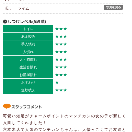
母： ライム
★★★
トイレ
★★★
あま咬み
★★★
手入慣れ
★★★
人慣れ
★★★
犬・猫慣れ
★★★
生活音慣れ
★★★
お部屋慣れ
★
おすわり
★★★
無駄吠え
可愛い短足がチャームポイントのマンチカンの女の子が新しく
入園してくれました！
六本木店で人気のマンチカンちゃんは、人懐っこくてお友達と