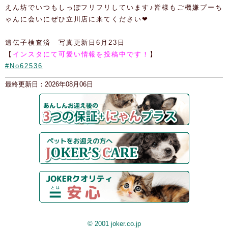
えん坊でいつもしっぽフリフリしています♪皆様もご機嫌プーち
ゃんに会いにぜひ立川店に来てください❤
遺伝子検査済 写真更新日6月23日
【
インスタにて可愛い情報を投稿中です！
】
#No62536
最終更新日：2026年08月06日
© 2001 joker.co.jp