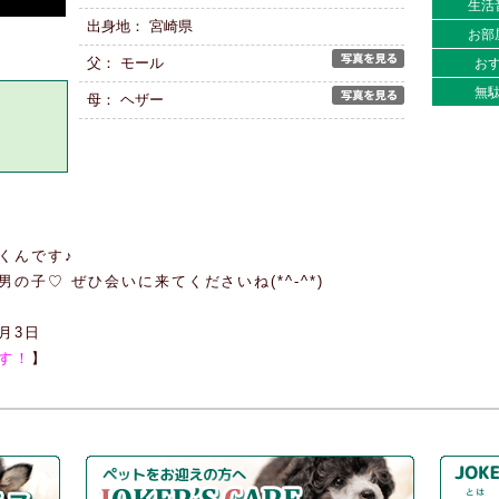
生活
出身地： 宮崎県
お部
父： モール
お
無
母： ヘザー
くんです♪
子♡ ぜひ会いに来てくださいね(*^-^*)
月3日
す！
】