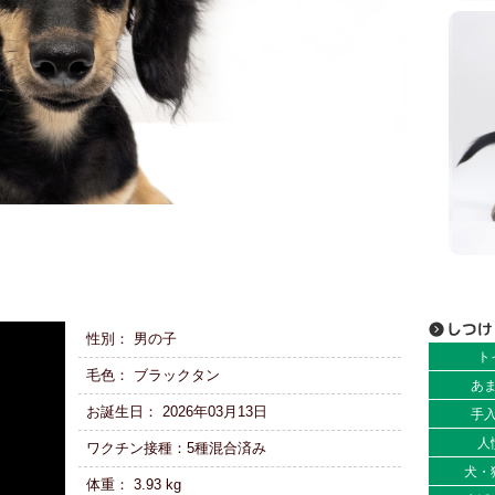
性別： 男の子
ト
毛色： ブラックタン
あ
お誕生日： 2026年03月13日
手
人
ワクチン接種：5種混合済み
犬・
体重： 3.93 kg