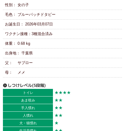
性別： 女の子
毛色： ブルーパッチドタビー
お誕生日： 2026年03月07日
ワクチン接種：3種混合済み
体重： 0.68 kg
出身地： 千葉県
父： サブロー
母： メメ
★★★★
トイレ
★★
あま咬み
★★
手入慣れ
★★
人慣れ
★
犬・猫慣れ
★★
生活音慣れ