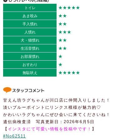
★★★★★
トイレ
★★
あま咬み
★★
手入慣れ
★★★
人慣れ
★★
犬・猫慣れ
★★
生活音慣れ
★
お部屋慣れ
★
おすわり
★★★★★
無駄吠え
甘えん坊ラグちゃんが川口店に仲間入りしました！
淡いブルーポイントにリンクス模様が魅力的♡
かわいいラグちゃんにぜひ会いに来てくださいね！
遺伝病検査済 写真更新日：2026年6月5日
【
インスタにて可愛い情報を投稿中です！
】
#No62511