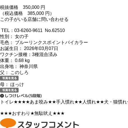
税抜価格
350,000
円
（税込価格 385,000 円）
この子がいる店舗に問い合わせる
TEL：03-6260-9611 No.62510
性別： 女の子
毛色： ブルーリンクスポイントバイカラー
お誕生日： 2026年03月07日
ワクチン接種：3種混合済み
体重： 0.68 kg
出身地： 神奈川県
父： このしろ
母： ほっけ
トイレ
★★★★
あま咬み
★★
手入慣れ
★★
人慣れ
★★
犬・猫慣れ
★★★
おすわり
★
無駄吠え
★★★