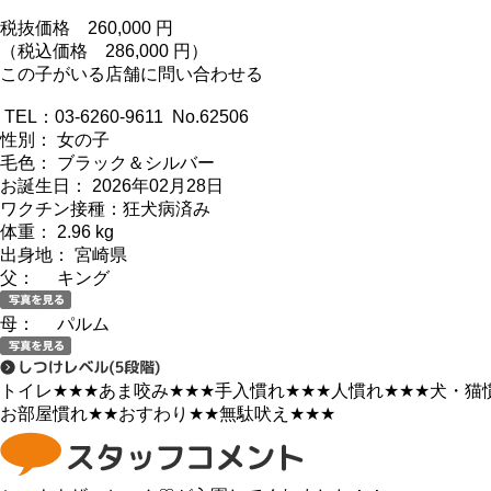
税抜価格
260,000
円
（税込価格 286,000 円）
この子がいる店舗に問い合わせる
TEL：03-6260-9611 No.62506
性別： 女の子
毛色： ブラック＆シルバー
お誕生日： 2026年02月28日
ワクチン接種：狂犬病済み
体重： 2.96 kg
出身地： 宮崎県
父： キング
母： パルム
トイレ
★★★
あま咬み
★★★
手入慣れ
★★★
人慣れ
★★★
犬・猫
お部屋慣れ
★★
おすわり
★★
無駄吠え
★★★