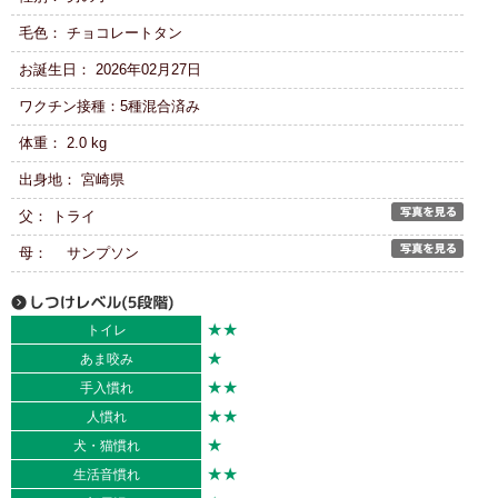
毛色： チョコレートタン
お誕生日： 2026年02月27日
ワクチン接種：5種混合済み
体重： 2.0 kg
出身地： 宮崎県
父： トライ
母： サンプソン
★★
トイレ
★
あま咬み
★★
手入慣れ
★★
人慣れ
★
犬・猫慣れ
★★
生活音慣れ