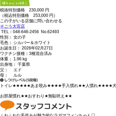
税抜特別価格
230,000
円
（税込特別価格 253,000 円）
この子がいる店舗に問い合わせる
そごう大宮店
TEL：048-646-2456 No.62493
性別： 女の子
毛色： シルバー＆ホワイト
お誕生日： 2026年02月27日
ワクチン接種：3種混合済み
体重： 1.96 kg
出身地： 千葉県
父： エド
母： ルル
トイレ
★★★★★
あま咬み
★★★★
手入慣れ
★★
人慣れ
★★★★
お部屋慣れ
★★
おすわり
★
無駄吠え
★★
ふわふわな毛並みが魅力的なラガマフィンちゃん♡