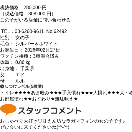
税抜価格
280,000
円
（税込価格 308,000 円）
この子がいる店舗に問い合わせる
TEL：03-6260-9611 No.62492
性別： 女の子
毛色： シルバー＆ホワイト
お誕生日： 2026年02月27日
ワクチン接種：3種混合済み
体重： 0.86 kg
出身地： 千葉県
父： エド
母： ルル
トイレ
★★★★
あま咬み
★★★
手入慣れ
★★★
人慣れ
★★★
犬・
お部屋慣れ
★★
おすわり
★
無駄吠え
★
おしゃべり大好き♡甘えん坊なラガマフィンの女の子です♪
ぜひ会いに来てくださいね(*^-^*)