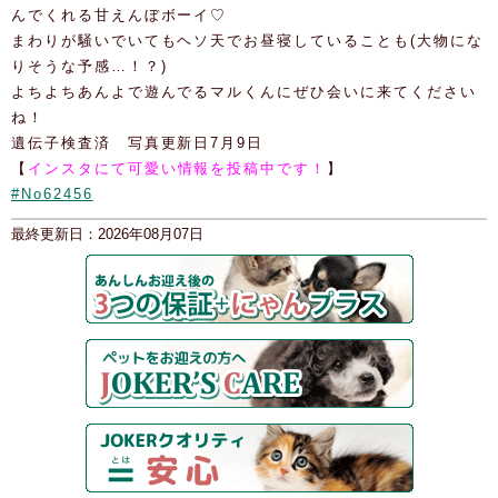
んでくれる甘えんぼボーイ♡
まわりが騒いでいてもヘソ天でお昼寝していることも(大物にな
りそうな予感…！？)
よちよちあんよで遊んでるマルくんにぜひ会いに来てください
ね！
遺伝子検査済 写真更新日7月9日
【
インスタにて可愛い情報を投稿中です！
】
#No62456
最終更新日：2026年08月07日