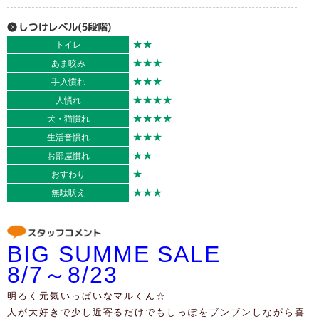
★★
トイレ
★★★
あま咬み
★★★
手入慣れ
★★★★
人慣れ
★★★★
犬・猫慣れ
★★★
生活音慣れ
★★
お部屋慣れ
★
おすわり
★★★
無駄吠え
BIG SUMME SALE
8/7～8/23
明るく元気いっぱいなマルくん☆
人が大好きで少し近寄るだけでもしっぽをブンブンしながら喜