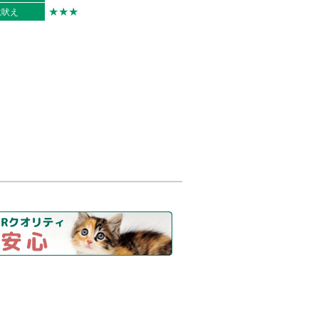
★★★
駄吠え