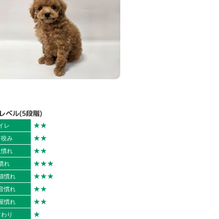
★★
イレ
★★
ま咬み
★★
入慣れ
★★★
慣れ
★★★
猫慣れ
★★
音慣れ
★★
屋慣れ
★
すわり