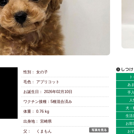
性別： 女の子
ト
毛色： アプリコット
あ
お誕生日： 2026年02月10日
手
人
ワクチン接種：5種混合済み
犬・
体重： 0.76 kg
生活
出身地： 宮崎県
お部
父： くまもん
お