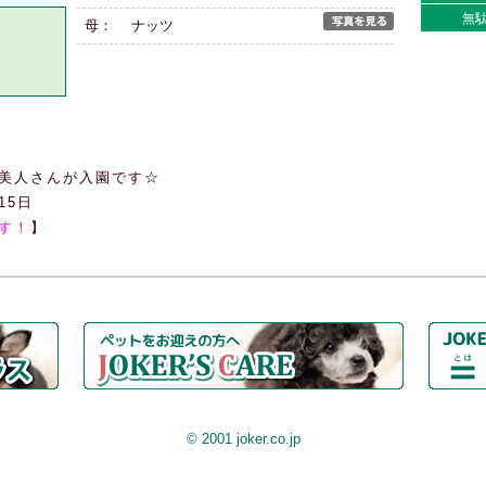
無
母： ナッツ
美人さんが入園です☆
15日
す！
】
© 2001 joker.co.jp