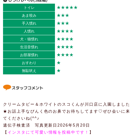
★★★★★
トイレ
★★★
あま咬み
★★★
手入慣れ
★★★★
人慣れ
★★★★
犬・猫慣れ
★★★★
生活音慣れ
★★★★
お部屋慣れ
★
おすわり
★
無駄吠え
クリームタビー＆ホワイトのスコくんが川口店に入園しました
★お話上手なぴんく色のお鼻でお待ちしてます♡ぜひ会いに来
てくださいね(^^♪
遺伝子検査済 写真更新日2026年5月20日
【
インスタにて可愛い情報を投稿中です！
】