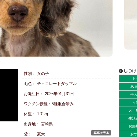
性別： 女の子
ト
毛色： チョコレートダップル
あ
お誕生日： 2026年01月31日
手
人
ワクチン接種：5種混合済み
犬・
体重： 1.7 kg
生活
出身地： 宮崎県
お部
父： 豪太
お