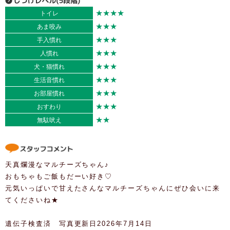
★★★★
トイレ
★★★
あま咬み
★★★
手入慣れ
★★★
人慣れ
★★★
犬・猫慣れ
★★★
生活音慣れ
★★★
お部屋慣れ
★★★
おすわり
★★
無駄吠え
天真爛漫なマルチーズちゃん♪
おもちゃもご飯もだーい好き♡
元気いっぱいで甘えたさんなマルチーズちゃんにぜひ会いに来
てくださいね★
遺伝子検査済 写真更新日2026年7月14日