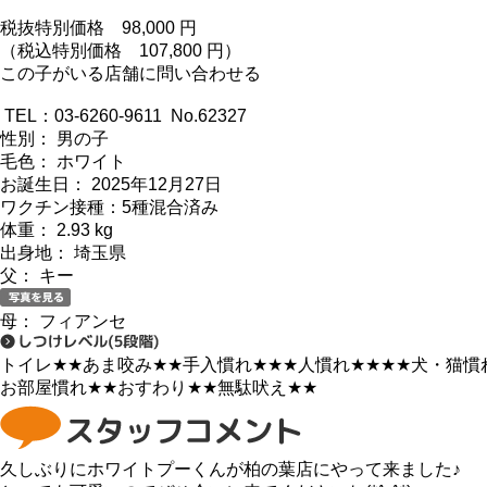
税抜特別価格
98,000
円
（税込特別価格 107,800 円）
この子がいる店舗に問い合わせる
TEL：03-6260-9611 No.62327
性別： 男の子
毛色： ホワイト
お誕生日： 2025年12月27日
ワクチン接種：5種混合済み
体重： 2.93 kg
出身地： 埼玉県
父： キー
母： フィアンセ
トイレ
★★
あま咬み
★★
手入慣れ
★★★
人慣れ
★★★★
犬・猫慣
お部屋慣れ
★★
おすわり
★★
無駄吠え
★★
久しぶりにホワイトプーくんが柏の葉店にやって来ました♪