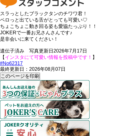
スラっとしたブラックタンのチワワ君！
ペロっと出ている舌がとっても可愛い♡
ちょこちょこ動き回る姿も愛協たっぷり！！
JOKERで一番お兄さんさんです♪
是非会いに来てください！
遺伝子済み 写真更新日2026年7月17日
【
インスタにて可愛い情報を投稿中です！
】
#No62317
最終更新日：2026年08月07日