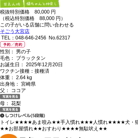
税抜特別価格
80,000
円
（税込特別価格 88,000 円）
この子がいる店舗に問い合わせる
そごう大宮店
TEL：048-646-2456 No.62317
性別： 男の子
毛色： ブラックタン
お誕生日： 2025年12月20日
ワクチン接種：接種済
体重： 2.64 kg
出身地： 宮崎県
父： ココア
母： 花梨
トイレ
★★★★
あま咬み
★★
手入慣れ
★★★
人慣れ
★★★★
犬・
★★
お部屋慣れ
★★
おすわり
★★★★
無駄吠え
★★