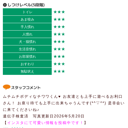
★★★
トイレ
★★★
あま咬み
★★★
手入慣れ
★★★
人慣れ
★★★
犬・猫慣れ
★★★
生活音慣れ
★★★
お部屋慣れ
★★★
おすわり
★★★
無駄吠え
ムチムチボディなチワワくん♥ お友達とも上手に遊べるお利口
さん！ お座り待ても上手に出来ちゃうんです(*^▽^*) 是非会い
に来てくださいね♪
遺伝子検査済 写真更新日2026年5月20日
【
インスタにて可愛い情報を投稿中です！
】