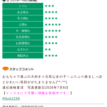
★★★
トイレ
★★★★
あま咬み
★★★★
手入慣れ
★★★★★
人慣れ
★★★★★
犬・猫慣れ
★★★★
生活音慣れ
★★★★
お部屋慣れ
★★
おすわり
★★★★
無駄吠え
おもちゃで遊ぶの大好き☆元気な女の子！ぷりぷり振るしっぽ
とかわいい笑顔ががたまりません(*^-^*)
遺伝病検査済 写真更新日2026年7月6日
【
インスタにて可愛い情報を投稿中です！
】
#No62299