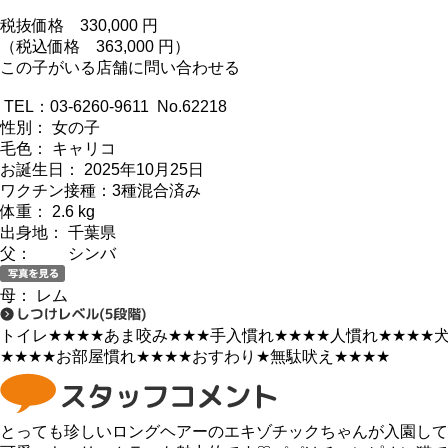
税抜価格
330,000
円
（税込価格 363,000 円）
この子がいる店舗に問い合わせる
TEL：03-6260-9611 No.62218
性別： 女の子
毛色： キャリコ
お誕生日： 2025年10月25日
ワクチン接種：3種混合済み
体重： 2.6 kg
出身地： 千葉県
父： シンバ
母： レム
トイレ
★★★★
あま咬み
★★★
手入慣れ
★★★★
人慣れ
★★★★
★★★★
お部屋慣れ
★★★★
おすわり
★
無駄吠え
★★★★
とっても珍しいロングヘアーのエキゾチックちゃんが入園して