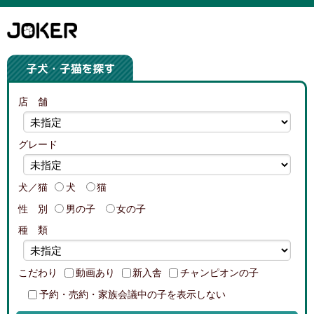
店 舗
グレード
犬／猫
犬
猫
性 別
男の子
女の子
種 類
こだわり
動画あり
新入舎
チャンピオンの子
予約・売約・家族会議中の子を表示しない