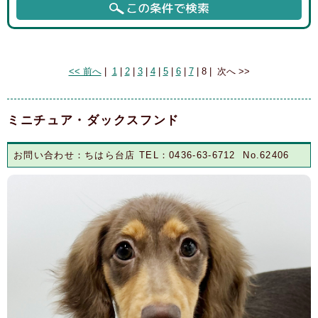
Page 8 of 8, showing 11 records out of 123 total, starting on record 113,
ending on 123
<< 前へ
|
1
|
2
|
3
|
4
|
5
|
6
|
7
|
8
|
次へ >>
ミニチュア・ダックスフンド
お問い合わせ：ちはら台店 TEL：0436-63-6712 No.62406