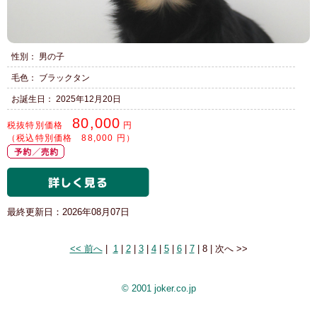
性別： 男の子
毛色： ブラックタン
お誕生日： 2025年12月20日
80,000
税抜特別価格
円
（税込特別価格 88,000 円）
最終更新日：2026年08月07日
8 of 8
<< 前へ
|
1
|
2
|
3
|
4
|
5
|
6
|
7
|
8
|
次へ >>
© 2001 joker.co.jp