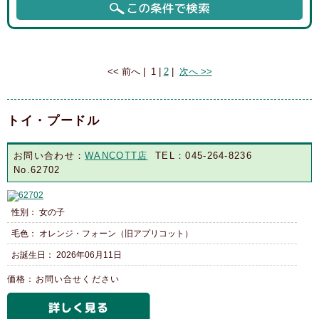
Page 1 of 2, showing 16 records out of 31 total, starting on record 1,
ending on 16
<< 前へ
|
1
|
2
|
次へ >>
トイ・プードル
お問い合わせ：
WANCOTT店
TEL：045-264-8236
No.62702
性別： 女の子
毛色： オレンジ・フォーン（旧アプリコット）
お誕生日： 2026年06月11日
価格：お問い合せください