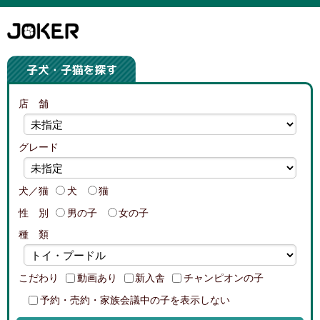
店 舗
グレード
犬／猫
犬
猫
性 別
男の子
女の子
種 類
こだわり
動画あり
新入舎
チャンピオンの子
予約・売約・家族会議中の子を表示しない