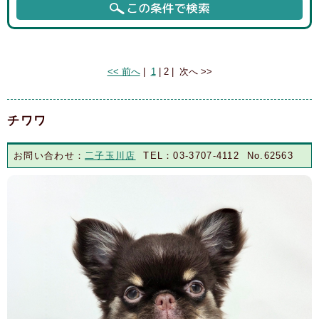
Page 2 of 2, showing 3 records out of 19 total, starting on record 17,
ending on 19
<< 前へ
|
1
|
2
|
次へ >>
チワワ
お問い合わせ：
二子玉川店
TEL：03-3707-4112 No.62563