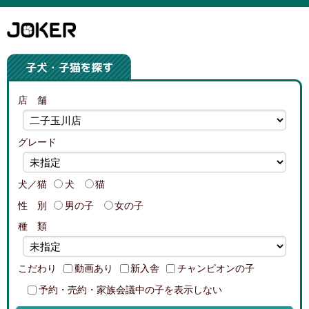
店 舗
グレード
犬／猫
犬
猫
性 別
男の子
女の子
種 類
こだわり
動画あり
新入舎
チャンピオンの子
予約・売約・家族会議中の子を表示しない